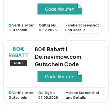
Code Abrufen
Verifizierter
Gültig bis:
siehe Screenshot
Gutschein
10.12.2026
und Details
80€
80€ Rabatt |
RABATT
De.navimow.com
CODE
Gutschein Code
Code Abrufen
Verifizierter
Gültig bis:
siehe Screenshot
Gutschein
07.08.2026
und Details
Rabatt:
Kunden erhalten einen 5% rabattgutschein für
zubehör, was zusätzliche einsparungen und einen