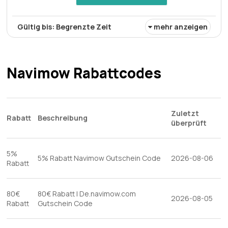
Bedingungen:
Die geschäftsbedingungen finden sie auf
der website des händlers
Gültig bis: Begrenzte Zeit
mehr anzeigen
Rabatt:
Genießen Sie I2 Lidar Pro Roboter-Rasenmäher
Mit 12% Rabatt
Navimow Rabattcodes
Mindestkaufbetrag:
Keine Mindestausgaben
Berechtigung:
Für alle Kunden
Art des Angebots:
Zeitlich begrenztes angebot
Zuletzt
Rabatt
Beschreibung
überprüft
Kumulierbar:
Nicht mit anderen Aktionen kombinierbar
Bedingungen:
Die geschäftsbedingungen finden sie auf
5%
der website des händlers
5% Rabatt Navimow Gutschein Code
2026-08-06
Rabatt
80€
80€ Rabatt | De.navimow.com
2026-08-05
Rabatt
Gutschein Code